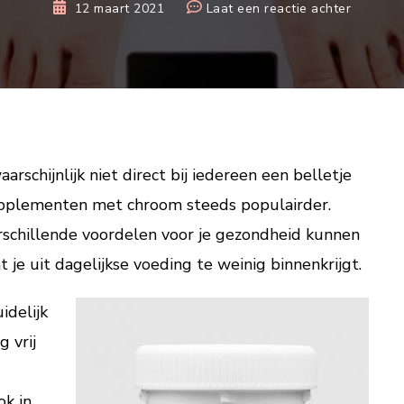
op
12 maart 2021
Laat een reactie achter
Chroom
picolinaa
voor-
en
nadelen
besprok
rschijnlijk niet direct bij iedereen een belletje
upplementen met chroom steeds populairder.
rschillende voordelen voor je gezondheid kunnen
t je uit dagelijkse voeding te weinig binnenkrijgt.
idelijk
 vrij
ok in