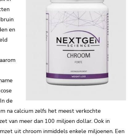
cten
 bruin
den en
eld
 Daarom
 name
ucose
 In de
om na calcium zelfs het meest verkochte
t van meer dan 100 miljoen dollar. Ook in
zet uit chroom inmiddels enkele miljoenen. Een