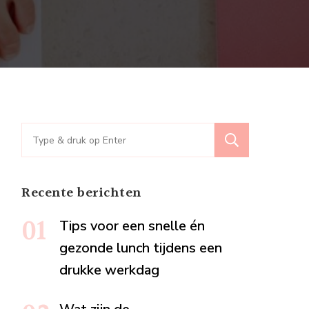
t:
en
Zoeken
naar:
Recente berichten
Tips voor een snelle én
gezonde lunch tijdens een
drukke werkdag