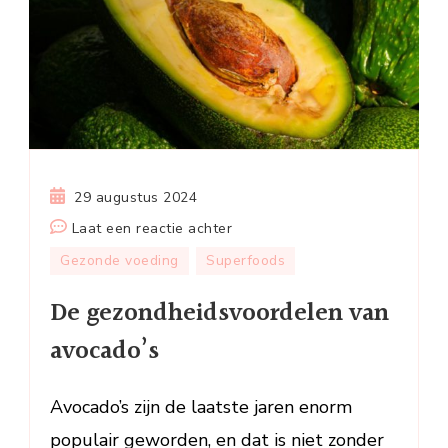
29 augustus 2024
op
Laat een reactie achter
De
Gezonde voeding
Superfoods
gezondheidsvoordelen
De gezondheidsvoordelen van
van
avocado’s
avocado’s
Avocado’s zijn de laatste jaren enorm
populair geworden, en dat is niet zonder