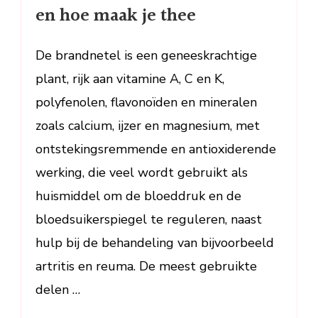
het
en hoe maak je thee
en
hoe
De brandnetel is een geneeskrachtige
maak
je
plant, rijk aan vitamine A, C en K,
thee
polyfenolen, flavonoïden en mineralen
zoals calcium, ijzer en magnesium, met
ontstekingsremmende en antioxiderende
werking, die veel wordt gebruikt als
huismiddel om de bloeddruk en de
bloedsuikerspiegel te reguleren, naast
hulp bij de behandeling van bijvoorbeeld
artritis en reuma. De meest gebruikte
delen …