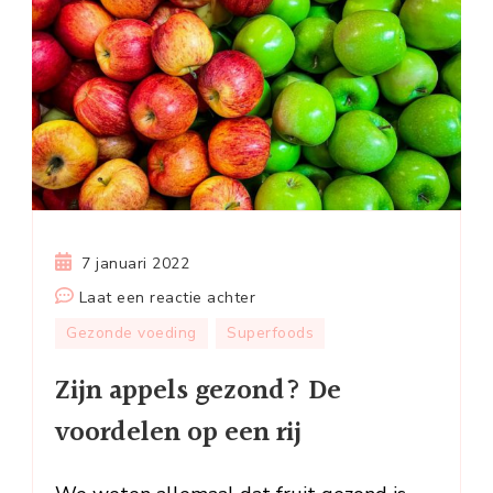
7 januari 2022
op
Laat een reactie achter
Zijn
Gezonde voeding
Superfoods
appels
Zijn appels gezond? De
gezond?
De
voordelen op een rij
voordelen
op