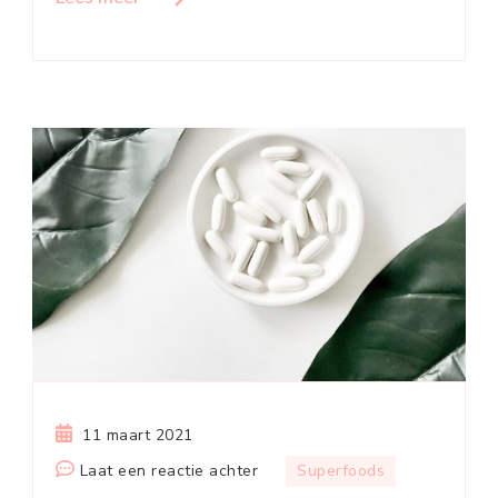
11 maart 2021
op
Laat een reactie achter
Superfoods