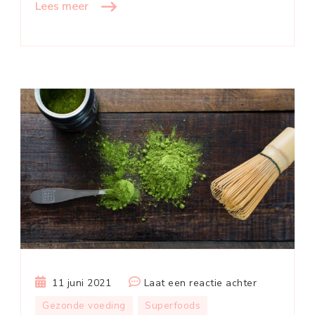
Lees meer
op
11 juni 2021
Laat een reactie achter
Wat
Gezonde voeding
Superfoods