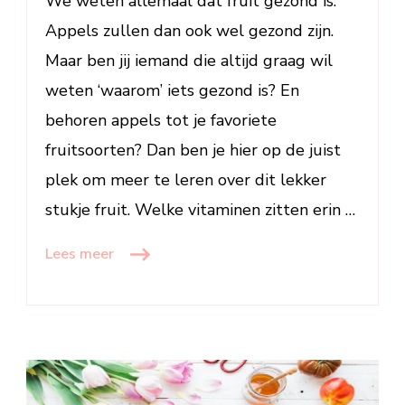
We weten allemaal dat fruit gezond is.
een
rij
Appels zullen dan ook wel gezond zijn.
Maar ben jij iemand die altijd graag wil
weten ‘waarom’ iets gezond is? En
behoren appels tot je favoriete
fruitsoorten? Dan ben je hier op de juist
plek om meer te leren over dit lekker
stukje fruit. Welke vitaminen zitten erin …
Lees meer