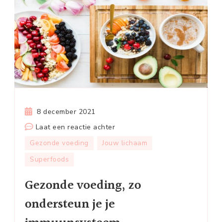
8 december 2021
op
Laat een reactie achter
Gezonde
Gezonde voeding
Jouw lichaam
voeding,
Superfoods
zo
ondersteun
Gezonde voeding, zo
je
ondersteun je je
je
immuunsysteem