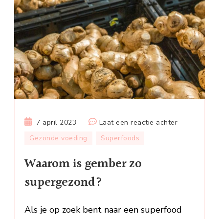
op
7 april 2023
Laat een reactie achter
Waarom
Gezonde voeding
Superfoods
is
Waarom is gember zo
gember
zo
supergezond?
supergezon
Als je op zoek bent naar een superfood