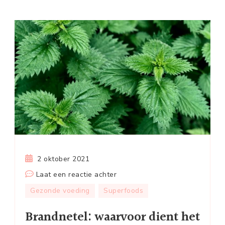
2 oktober 2021
op
Laat een reactie achter
Brandnetel:
Gezonde voeding
Superfoods
waarvoor
Brandnetel: waarvoor dient het
dient