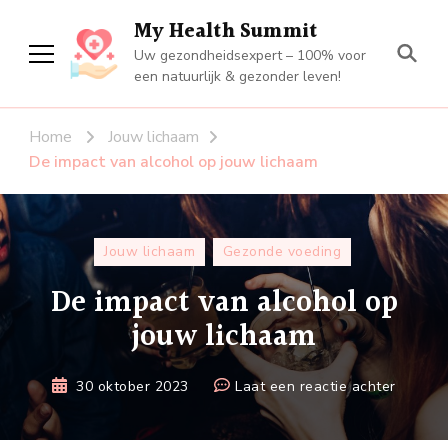
My Health Summit
Uw gezondheidsexpert – 100% voor
een natuurlijk & gezonder leven!
Home
Jouw lichaam
De impact van alcohol op jouw lichaam
Jouw lichaam
Gezonde voeding
De impact van alcohol op
jouw lichaam
op
30 oktober 2023
Laat een reactie achter
De
impact